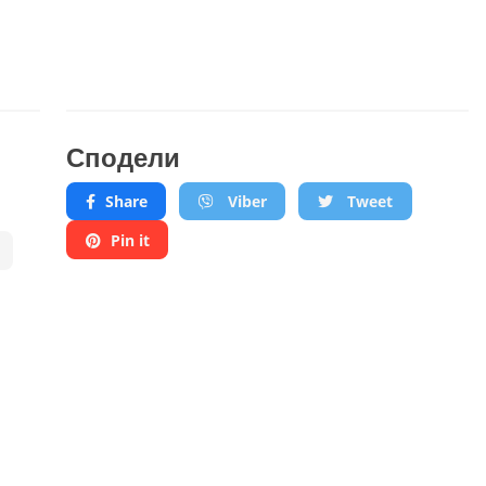
Сподели
Share
Viber
Tweet
Pin it