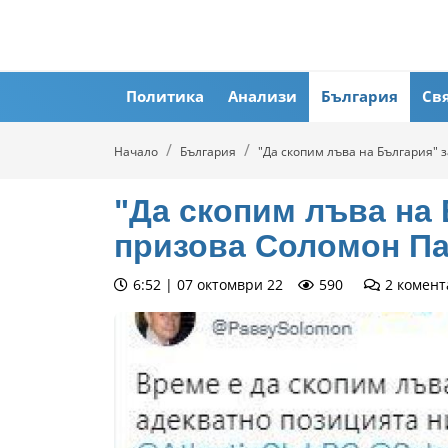
Политика
Анализи
България
Св
Начало
България
"Да скопим лъва на България" 
"Да скопим лъва на
призова Соломон П
6:52 | 07 октомври 22
590
2
комент