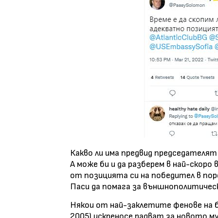
Какво ли има предвид председателят 
А може би и да разберем в най-скоро
от позицията си на победител в пор
Паси да помага за външнополитичес
Някои от най-заклетите фенове на
2005) искреносе радват за новото м