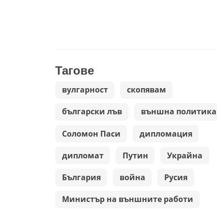
Тагове
вулгарност
скопявам
български лъв
външна политика
Соломон Паси
дипломация
дипломат
Путин
Украйна
България
война
Русия
Министър на външните работи