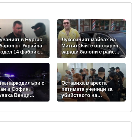
уваният в Бургас
Луксозният майбах на
барон от Украйна
Митьо Очите опожарен
одел 14 фабрики
заради балони с райски
ога в Европейския
газ
 на наркодилъри с
Оставиха в ареста
аи в София,
петимата ученици за
уваха Венци
убийството на
я негър" с 460 000
Младежкия хълм:
в него
Измъчвали Георги час,
гаврили се с него и го
обрали