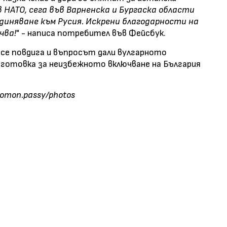
в НАТО, сега във Варненска и Бургаска области
диняване към Русия. Искрени благодарности на
чва!
" - написа потребител във Фейсбук.
се повдига и въпросът дали вулгарното
дготовка за неизбежното включване на България
lomon.passy/photos