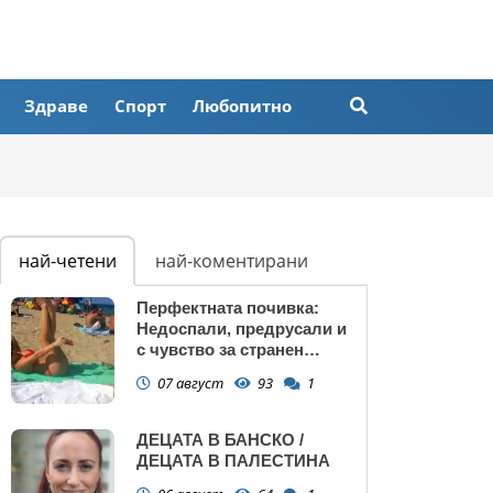
Здраве
Спорт
Любопитно
най-четени
най-коментирани
Перфектната почивка:
Недоспали, предрусали и
с чувство за странен
сърбеж
07 август
93
1
ДЕЦАТА В БАНСКО /
ДЕЦАТА В ПАЛЕСТИНА