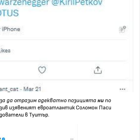
я, за да отразим адекватно позицията
ни
по
ризив изявеният евроатлантик Соломон Паси
дователи в Туитър.