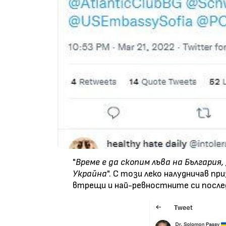
"
Време е да скопим лъва на Българи
Украйна
". С този леко налудничав п
втрещи и най-ревностните си после