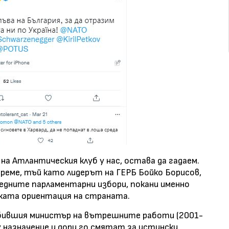
на Атлантическия клуб у нас, остава да гадаем.
 време, тъй като лидерът на ГЕРБ Бойко Борисов,
едните парламентарни избори, покани именно
ката ориентация на страната.
 бившия министър на вътрешните работи (2001-
у назначение и дори го смятат за истински