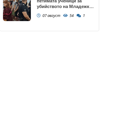
петимата ученици за
убийството на Младежкия
хълм: Измъчвали Георги
07 август
54
1
час, гаврили се с него и го
обрали