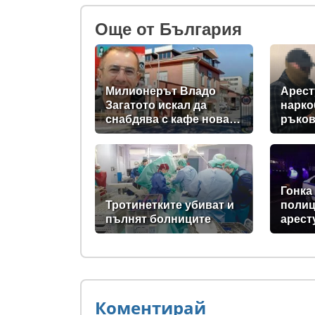
Oще от България
Милионерът Владо
Арест
Загатото искал да
нарко
снабдява с кафе новата
ръков
власт
за др
съюз
Гонка
Тротинетките убиват и
полиц
пълнят болниците
арест
"Бели
евро 
Коментирай