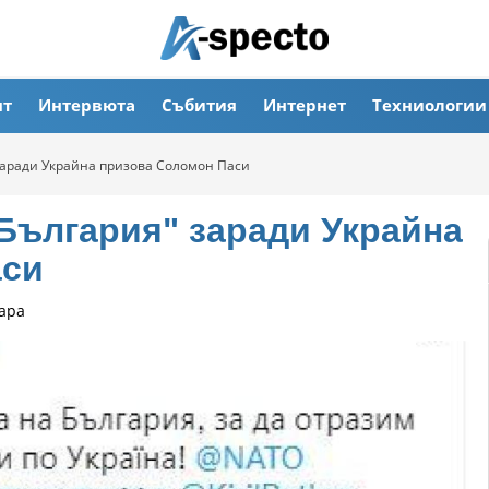
ят
Интервюта
Събития
Интернет
Техниологии
заради Украйна призова Соломон Паси
 България" заради Украйна
аси
ара