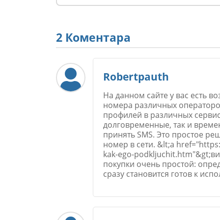
2 Коментара
Robertpauth
На данном сайте у вас есть 
номера различных операторов
профилей в различных сервис
долговременные, так и врем
принять SMS. Это простое реш
номер в сети. &lt;a href="https
kak-ego-podkljuchit.htm"&gt;
покупки очень простой: опре
сразу становится готов к исп
Име
*