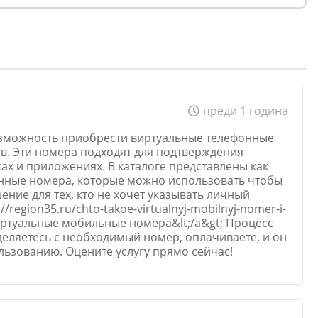
преди 1 година
возможность приобрести виртуальные телефонные
. Эти номера подходят для подтверждения
ах и приложениях. В каталоге представлены как
енные номера, которые можно использовать чтобы
ение для тех, кто не хочет указывать личный
://region35.ru/chto-takoe-virtualnyj-mobilnyj-nomer-i-
виртуальные мобильные номера&lt;/a&gt; Процесс
деляетесь с необходимый номер, оплачиваете, и он
ользованию. Оцените услугу прямо сейчас!
Email