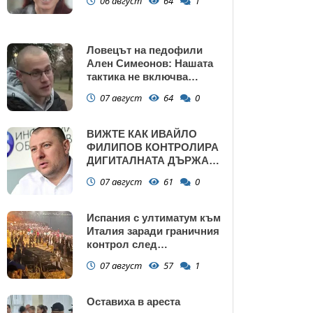
06 август
64
1
Ловецът на педофили
Ален Симеонов: Нашата
тактика не включва
убийства
07 август
64
0
ВИЖТЕ КАК ИВАЙЛО
ФИЛИПОВ КОНТРОЛИРА
ДИГИТАЛНАТА ДЪРЖАВА
ЗАД ГЪРБА НА
07 август
61
0
ПРАВИТЕЛСТВОТО?
(РАЗСЛЕДВАНЕ)
Испания с ултиматум към
Италия заради граничния
контрол след
нашествието в Сеута
07 август
57
1
Оставиха в ареста