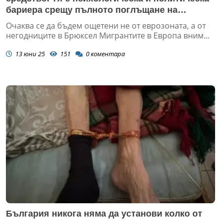
бариера срещу пълното поглъщане на
държавата от наднационалния център
Очаква се да бъдем ощетени не от еврозоната, а от
негодниците в Брюксел Мигрантите в Европа вним...
13 юни 25
151
0
коментара
България никога няма да установи колко от