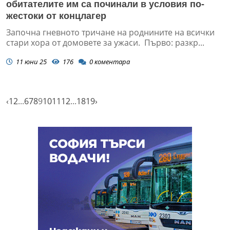
обитателите им са починали в условия по-
жестоки от концлагеp
Започна гневното тричане на роднините на всички
стари хора от домовете за ужаси. Първо: разкр...
11 юни 25
176
0
коментара
‹
1
2
...
6
7
8
9
10
11
12
...
18
19
›