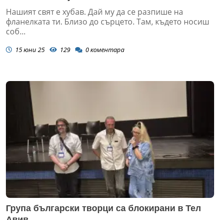
Нашият свят е хубав. Дай му да се разпише на
фланелката ти. Близо до сърцето. Там, където носиш
соб...
15 юни 25
129
0
коментара
Група български творци са блокирани в Тел
Авив