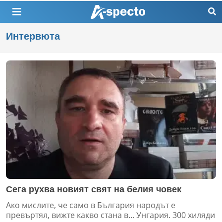
Интервюта
Cега рухва новият свят на белия човек
Ако мислите, че само в България народът е
превъртял, вижте какво стана в... Унгария. 300 хиляди