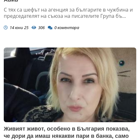
С тях са шефът на агенция за българите в чужбина и
председателят на съюза на писателите Група бъ...
14 юни 25
306
0
коментара
Живият живот, особено в България показва,
че дори да имаш някакви пари в банка, само