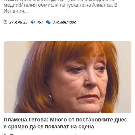
гражданите гласуваха против приемането на
медии:Италия обмисля напускане на Алианса. В
Украйна в ЕС
Испания...
27 юни 25
457
0
коментара
Пламена Гетова: Много от постановките днес
е срамно да се показват на сцена