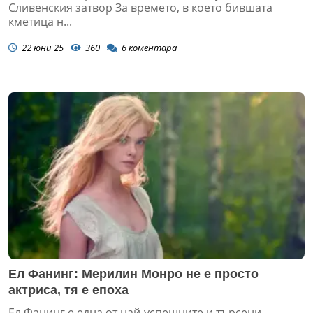
Сливенския затвор За времето, в което бившата
кметица н...
22 юни 25
360
6
коментара
Ел Фанинг: Мерилин Монро не е просто
актриса, тя е епоха
Ел Фанинг е една от най-успешните и търсени