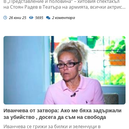
В „Представление и половина“ – хитовия спектакъл
на Стоян Радев в Театъра на армията, всички актрис...
26 юни 25
5695
2
коментара
Иванчева от затвора: Ако ме бяха задържали
за убийство , досега да съм на свобода
Иванчева се грижи за билки и зеленчуци в