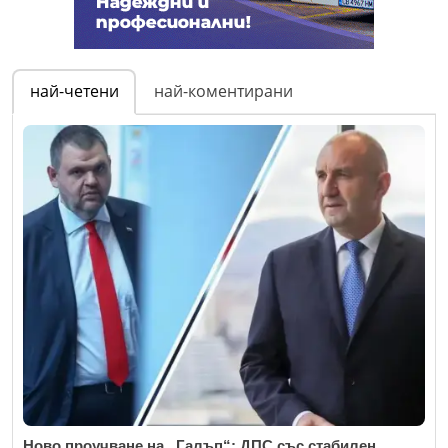
най-четени
най-коментирани
Ново проучване на „Галъп“: ДПС със стабилен