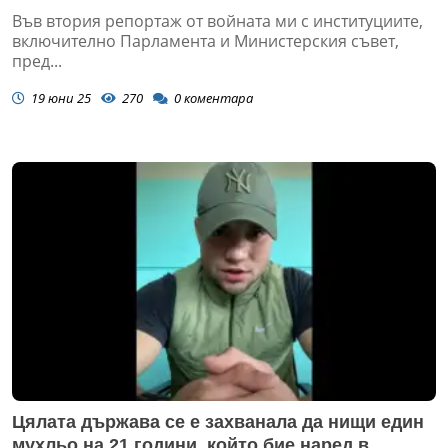
Във втория репортаж от войната ми с институциите,
включително Парламента и Министерския съвет,
пред...
19 юни 25
270
0
коментара
Цялата държава се е захванала да нищи един
мухльо на 21 години, който бие наред в