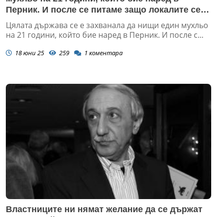
Перник. И после се питаме защо локалите се
чувстват безнаказани
Цялата държава се е захванала да нищи един мухльо
на 21 години, който бие наред в Перник. И после с...
18 юни 25
259
1
коментара
Властниците ни нямат желание да се държат