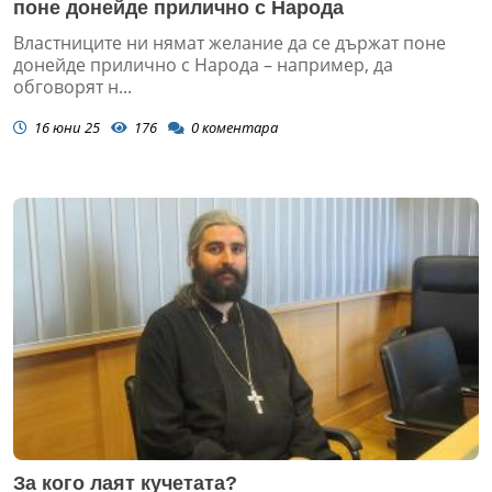
поне донейде прилично с Народа
Властниците ни нямат желание да се държат поне
донейде прилично с Народа – например, да
обговорят н...
16 юни 25
176
0
коментара
За кого лаят кучетата?