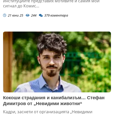
институциите представих мотивите и самия мой
сигнал до Комис...
21 юни 25
244
379
коментара
Кокоши страдания и канибализъм… Стефан
Димитров от „Невидими животни“
Кадри, заснети от организацията „Невидими