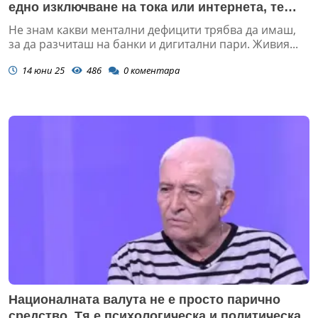
едно изключване на тока или интернета, те
превръщат в пълен бедняк
Не знам какви ментални дефицити трябва да имаш,
за да разчиташ на банки и дигитални пари. Живия...
14 юни 25
486
0
коментара
Националната валута не е просто парично
средство. Тя е психологическа и политическа