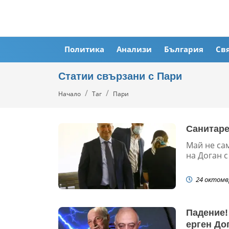
Политика
Анализи
България
Св
Статии свързани с Пари
Начало
Таг
Пари
Санитаре
Май не са
на Доган с
24 октомв
Падение!
ерген До