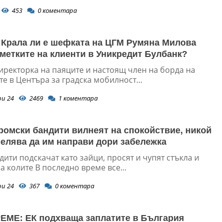
453
0
коментара
 Крала ли е шефката на ЦГМ Румяна Милова
сметките на клиенти в Уникредит Булбанк?
иректорка на паяците и настоящ член на борда на
е в Центъра за градска мобилност...
ри 24
2469
1
коментара
ромски бандити вилнеят на спокойствие, никой
мелява да им направи дори забележка
ити подскачат като зайци, просят и чупят стъкла и
а колите В последно време все...
ри 24
367
0
коментара
МЕ: ЕК подхваща заплатите в България