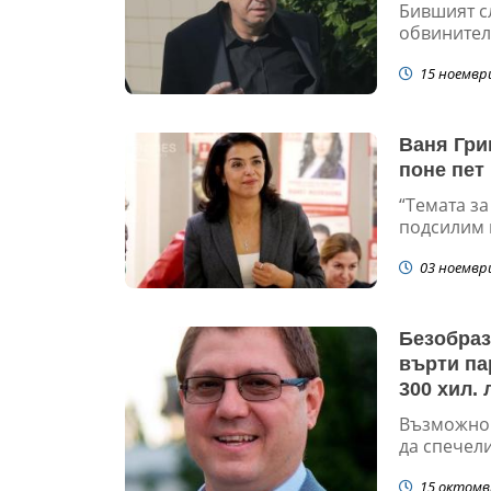
Бившият с
обвинителн
15 ноемвр
Ваня Гри
поне пет
“Темата за
подсилим 
03 ноемвр
Безобраз
върти па
300 хил. 
Възможно 
да спечели
15 октомв