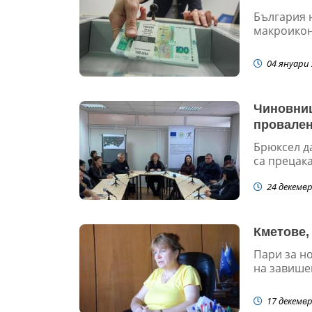
България н
макроикон
04 януари 
Чиновниц
провален
Брюксел да
са прецака
24 декемвр
Кметове,
Пари за н
на завишен
17 декемвр