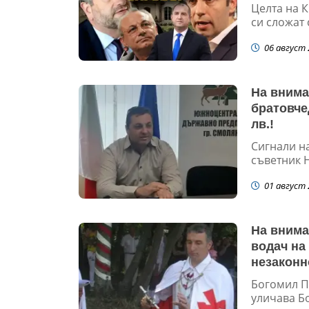
Целта на К
си сложат 
06 август 
На внима
братовче
лв.!
Сигнали н
съветник Н
01 август 
На внима
водач на
незаконн
Богомил П
уличава Б