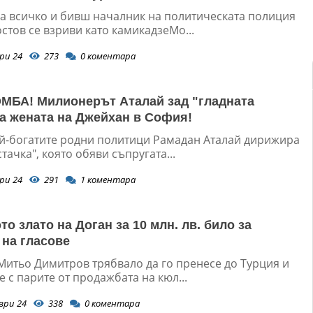
а всичко и бивш началник на политическата полиция
стов се взриви като камикадзеМо...
ри 24
273
0
коментара
БА! Милионерът Аталай зад "гладната
на жената на Джейхан в София!
ай-богатите родни политици Рамадан Аталай дирижира
стачка", която обяви съпругата...
ри 24
291
1
коментара
о злато на Доган за 10 млн. лв. било за
 на гласове
Митьо Димитров трябвало да го пренесе до Турция и
е с парите от продажбата на кюл...
ври 24
338
0
коментара