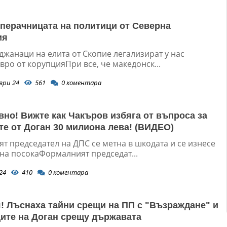
 перачницата на политици от Северна
ия
джанаци на елита от Скопие легализират у нас
ро от корупцияПри все, че македонск...
ври 24
561
0
коментара
вно! Вижте как Чакъров избяга от въпроса за
те от Доган 30 милиона лева! (ВИДЕО)
т председател на ДПС се метна в шкодата и се изнесе
тна посокаФормалният председат...
24
410
0
коментара
! Лъснаха тайни срещи на ПП с "Възраждане" и
ите на Доган срещу държавата