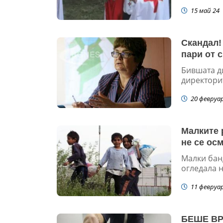
15 май 24
Скандал!
пари от 
Бившата д
директорит
20 февруа
Малките 
не се ос
Малки банд
огледала н
11 февруа
БЕШЕ ВРЕ