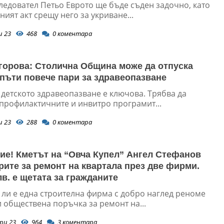
ледовател Петьо Еврото ще бъде съден задочно, като
ият акт срещу него за укриване...
и 23
468
0
коментара
горова: Столична Община може да отпуска
 пъти повече пари за здравеопазване
 детското здравеопазване е ключова. Трябва да
профилактичните и инвитро програмит...
и 23
288
0
коментара
ие! Кметът на “Овча Купел” Ангел Стефанов
рите за ремонт на квартала през две фирми.
лв. е щетата за гражданите
ли е една строителна фирма с добро наглед реноме
 обществена поръчка за ремонт на...
ри 23
964
3
коментара