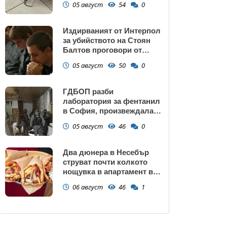
05 август
54
0
Издирваният от Интерпол
за убийството на Стоян
Балтов проговори от
Южна Африка
05 август
50
0
ГДБОП разби
лаборатория за фентанил
в София, произвеждала
до 10 кг на ден за страната
05 август
46
0
(снимки)
Два дюнера в Несебър
струват почти колкото
нощувка в апартамент в
Поморие
06 август
46
1