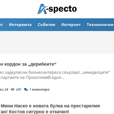
ят
Интервюта
Събития
Интернет
Техниологии
н кордон за „дерибеите“
мо задкулисни бизнесинтереси свързват „земеделците“
 партиите на ПрокопиевВ едно...
ри 24
241
1
коментара
 Мини Наско е новата булка на престарелия
ган! Костов сигурно е откачил!