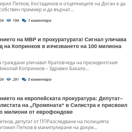
ирил Петков, Костадинов и отцепниците на Доган е да
собствен премиер и да върнат...
24
194
1
коментара
нието на МВР и прокуратурата! Сигнал уличава
д на Копринков в изчезването на 100 милиона
а граждани уличават братовчеда на президентския
иколай Копринков – Здравко Бакало...
24
291
0
коментара
нието на европейската прокуратура: Депутат–
 листата на „Промяната“ в Силистра е присвоил
о милиони от еврофондове
етков, депутат от ППРазследване на полицията
огомил Петков в манипулиране на докум...