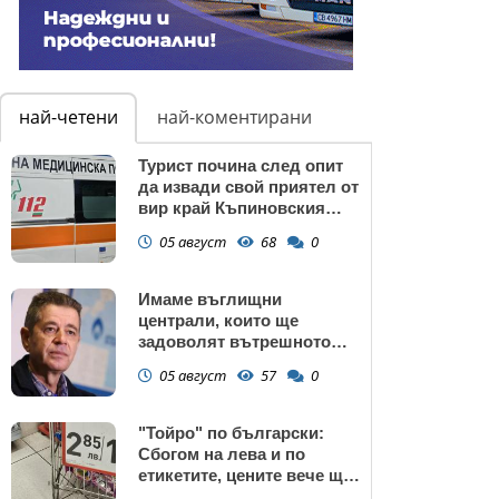
най-четени
най-коментирани
Турист почина след опит
да извади свой приятел от
вир край Къпиновския
манастир
05 август
68
0
Имаме въглищни
централи, които ще
задоволят вътрешното
потребление на ток
05 август
57
0
"Тойро" по български:
Сбогом на лева и по
етикетите, цените вече ще
са само в евро