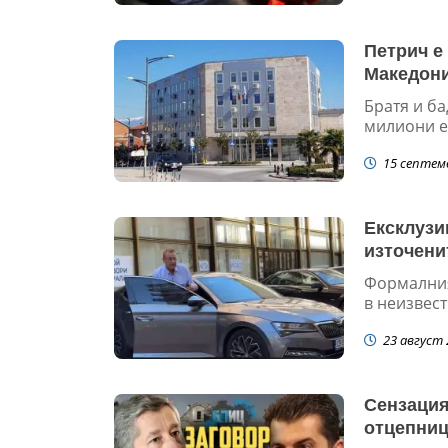
Петрич е
Македон
Братя и ба
милиони ев
15 септем
Ексклузи
източени
Формалния
в неизвес
23 август 
Сензация
отцепниц