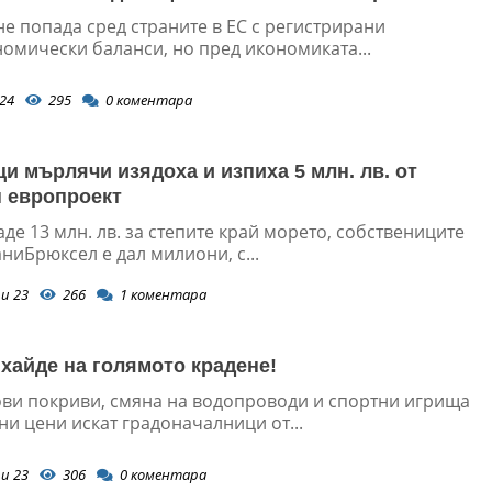
е попада сред страните в ЕС с регистрирани
омически баланси, но пред икономиката...
24
295
0
коментара
и мърлячи изядоха и изпиха 5 млн. лв. от
 европроект
де 13 млн. лв. за степите край морето, собствениците
ниБрюксел е дал милиони, с...
и 23
266
1
коментара
 хайде на голямото крадене!
ови покриви, смяна на водопроводи и спортни игрища
и цени искат градоначалници от...
и 23
306
0
коментара