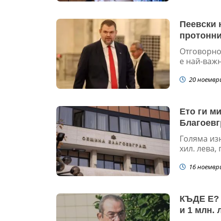
Пеевски 
протонни
Отговорно
е най-важн
20 ноемвр
Ето ги м
Благоевг
Голяма изн
хил. лева,
16 ноемвр
КЪДЕ Е? 
и 1 млн. 