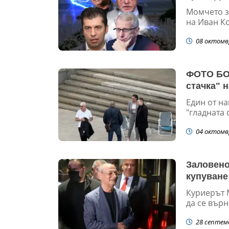
Момчето з
на Иван Ко
08 октомв
ФОТО БОМ
стачка" 
Един от н
"гладната 
04 октомв
Заловенот
купуване
Куриерът 
да се върн
28 септем