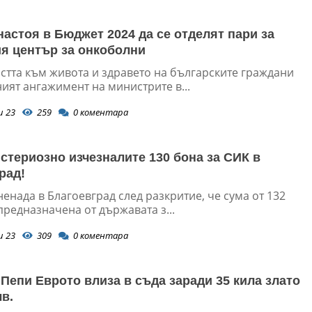
настоя в Бюджет 2024 да се отделят пари за
я център за онкоболни
стта към живота и здравето на българските граждани
ият ангажимент на министрите в...
и 23
259
0
коментара
истериозно изчезналите 130 бона за СИК в
рад!
енада в Благоевград след разкритие, че сума от 132
 предназначена от държавата з...
и 23
309
0
коментара
Пепи Еврото влиза в съда заради 35 кила злато
лв.