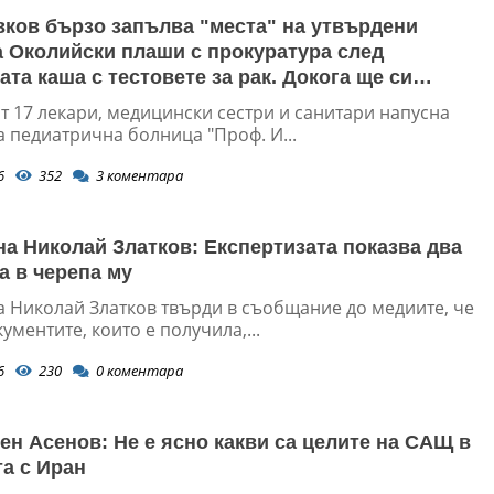
вков бързо запълва "места" на утвърдени
а Околийски плаши с прокуратура след
та каша с тестовете за рак. Докога ще си
ъс здравето?
т 17 лекари, медицински сестри и санитари напусна
 педиатрична болница "Проф. И...
6
352
3
коментара
на Николай Златков: Експертизата показва два
а в черепа му
а Николай Златков твърди в съобщание до медиите, че
ументите, които е получила,...
6
230
0
коментара
ен Асенов: Не е ясно какви са целите на САЩ в
а с Иран