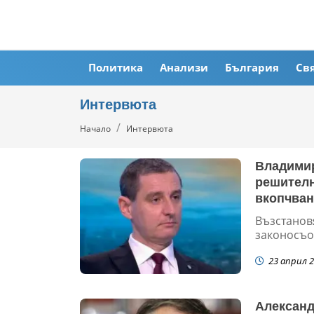
Политика
Анализи
България
Св
Интервюта
Начало
Интервюта
Владимир
решителн
вкопчван
Възстанов
законосъоб
23 април 2
Александ