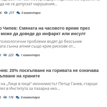
 да не се допускат нарушения...
6
277
0
коментара
р Чипев: Смяната на часовото време през
 може да доведе до инфаркт или инсулт
 психологични проблеми водят до безсъние
та сънна апнея също крие рискове от...
6
223
1
коментара
нев: 20% поскъпване на горивата не означава
ъпване на храните
 на „Лице в лице“ икономистът Петър Ганев, старши
ел в Института за пазарна ико...
6
176
0
коментара