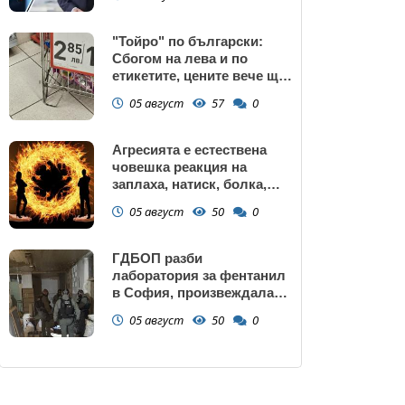
запазва
"Тойро" по български:
Сбогом на лева и по
етикетите, цените вече ще
са само в евро
05 август
57
0
Агресията е естествена
човешка реакция на
заплаха, натиск, болка,
унижение, нарушаване на
05 август
50
0
граници или пречка за
постигане на важна цел
ГДБОП разби
лаборатория за фентанил
в София, произвеждала
до 10 кг на ден за страната
05 август
50
0
(снимки)