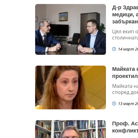
Д-р Здра
медици, 
забъркана
играем с
Цял екип о
столичната
14 март 2
Майката 
проектил
Майката н
според док
13 март 2
Проф. Ас
конфликт