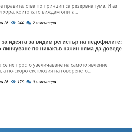
е правителства по принцип са резервна гума. И аз
и хора, които като виждам опита...
ри 26
244
2
коментара
 за идеята за видим регистър на педофилите:
 линчуване по никакъв начин няма да доведе
 се не просто увеличаване на самото явление
 а по-скоро експлозия на говоренето...
ри 26
176
0
коментара