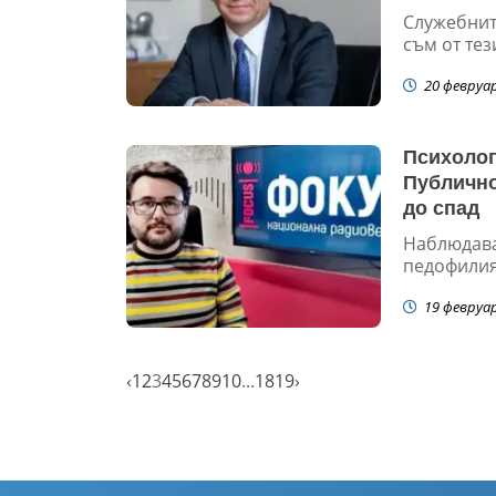
Служебнит
съм от тез
20 февруа
Психолог
Публично
до спад
Наблюдава
педофилия,
19 февруа
‹
1
2
3
4
5
6
7
8
9
10
...
18
19
›