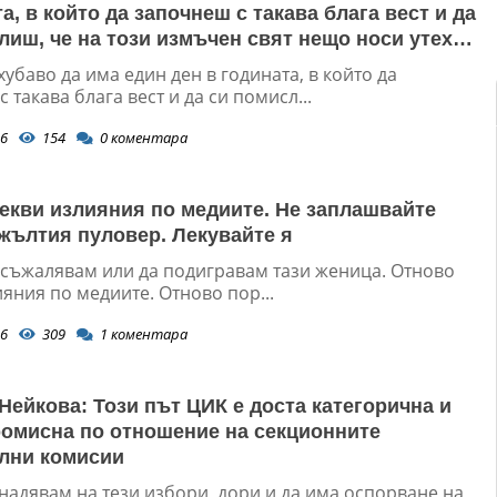
а, в който да започнеш с такава блага вест и да
лиш, че на този измъчен свят нещо носи утеха
 скръб
хубаво да има един ден в годината, в който да
 такава блага вест и да си помисл...
6
154
0
коментара
екви излияния по медиите. Не заплашвайте
 жълтия пуловер. Лекувайте я
а съжалявам или да подигравам тази женица. Отново
яния по медиите. Отново пор...
6
309
1
коментара
Нейкова: Този път ЦИК е доста категорична и
омисна по отношение на секционните
лни комисии
надявам на тези избори, дори и да има оспорване на