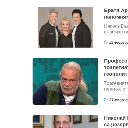
Братя Ар
напомням
Някога Бъл
внасяме по
22 февруа
Професор
тоалетна
геополит
Трагедията
политологъ
21 февруа
Николай 
са резер