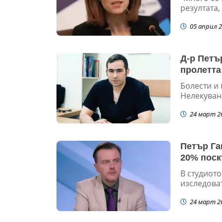
резултата,
05 април 2
Д-р Петъ
пролетта
Болести и
Нелекувана
24 март 2
Петър Га
20% поск
В студиото
изследоват
24 март 2