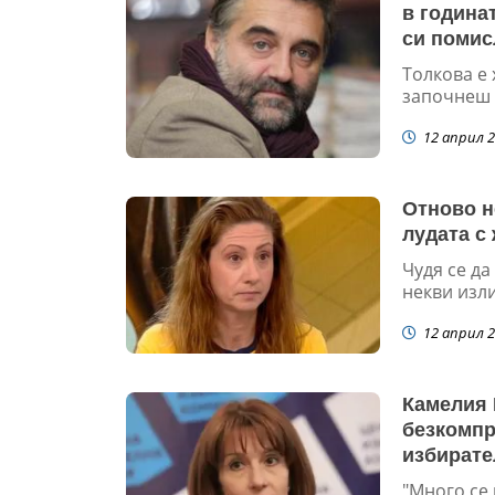
в годинат
си помис
сред тая
Толкова е 
започнеш с
12 април 2
Отново н
лудата с
Чудя се д
некви изли
12 април 2
Камелия 
безкомпр
избирате
"Много се 