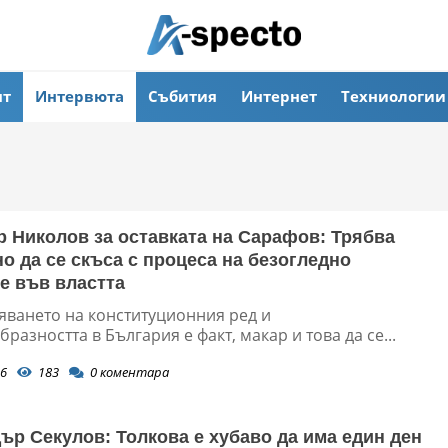
ят
Интервюта
Събития
Интернет
Техниологии
 Николов за оставката на Сарафов: Трябва
о да се скъса с процеса на безогледно
е във властта
яването на конституционния ред и
разността в България е факт, макар и това да се...
6
183
0
коментара
ър Секулов: Толкова е хубаво да има един ден