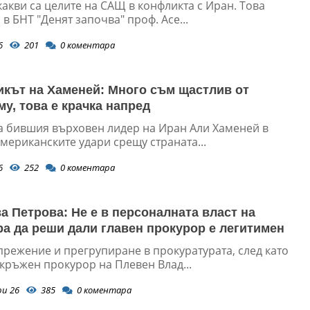
какви са целите на САЩ в конфликта с Иран. Това
в БНТ "Денят започва" проф. Асе...
6
201
0
коментара
кът на Хаменей: Много съм щастлив от
му, това е крачка напред
а бившия върховен лидер на Иран Али Хаменей в
мериканските удари срещу страната...
6
252
0
коментара
а Петрова: Не е в персоналната власт на
а да реши дали главен прокурор е легитимен
прежение и прегрупиране в прокуратурата, след като
кръжен прокурор на Плевен Влад...
ри 26
385
0
коментара