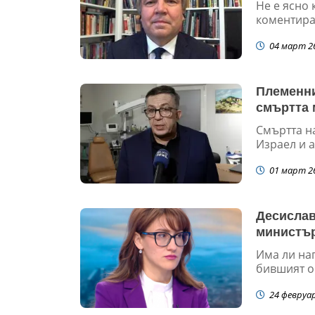
Не е ясно 
коментира 
04 март 2
Племенни
смъртта 
Смъртта н
Израел и а
01 март 2
Десислав
министър
Има ли на
бившият о
24 февруа