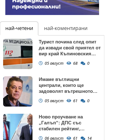
най-четени
най-коментирани
Турист почина след опит
да извади свой приятел от
вир край Къпиновския
манастир
05 август
68
0
Имаме въглищни
централи, които ще
задоволят вътрешното
потребление на ток
05 август
61
0
Ново проучване на
„Галъп“: ДПС със
стабилен рейтинг,
подкрепата към Радев се
06 август
61
14