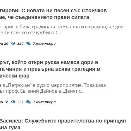
гирови: С новата ни песен със Стоичков
е, че съединението прави силата
гария е била градината на Европа и е срамно, че днес
чти всичко от чужбина С...
ри 26
320
0
коментара
ът, който откри руска намеса дори в
та чиния и превърна всяка трагедия в
ически фар
 в „Петрохан“ е руско мероприятие. Това каза
т проф. Евгений Дайнов в „Денят с...
ри 26
327
0
коментара
Василев: Служебните правителства по принцип
вна гума