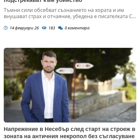
подстрекават към убийство
Тъмни сили обсебват съзнанието на хората и им
внушават страх и отчаяние, убедена е писателката С...
14 февруари 26
183
0
коментара
Напрежение в Несебър след старт на строеж в
зоната на античния некропол без съгласуване