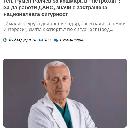
Ген. Румен Ралчев за кошмара в "Петрохан":
За да работи ДАНС, значи е застрашена
националната сигурност
"Имали са друга дейност и чадър, засегнали са нечии
интереси", смята експертът по сигурност Прод...
05 февруари 26
612
0
коментара