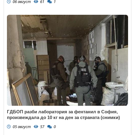
06 август
61
1
ГДБОП разби лаборатория за фентанил в София,
произвеждала до 10 кг на ден за страната (снимки)
05 август
57
0