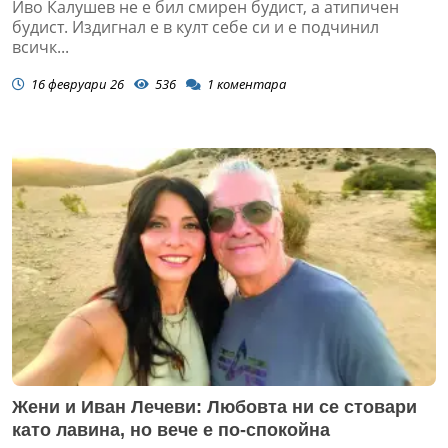
Иво Калушев не е бил смирен будист, а атипичен
будист. Издигнал е в култ себе си и е подчинил
всичк...
16 февруари 26
536
1
коментара
Жени и Иван Лечеви: Любовта ни се стовари
като лавина, но вече е по-спокойна