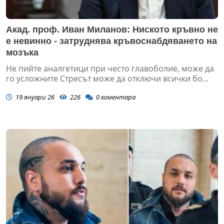
Акад. проф. Иван Миланов: Ниското кръвно не
е невинно - затруднява кръвоснабдяването на
мозъка
Не пийте аналгетици при често главоболие, може да
го усложните Стресът може да отключи всички бо...
19 януари 26
226
0
коментара