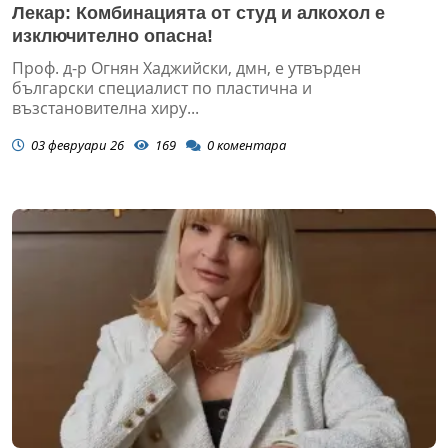
Лекар: Комбинацията от студ и алкохол е
изключително опасна!
Проф. д-р Огнян Хаджийски, дмн, е утвърден
български специалист по пластична и
възстановителна хиру...
03 февруари 26
169
0
коментара