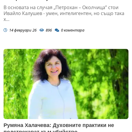
В основата на случая „Петрохан – Околчица” стои
Ивайло Калушев - умен, интелигентен, но също така
х...
14 февруари 26
896
0
коментара
Румяна Халачева: Духовните практики не