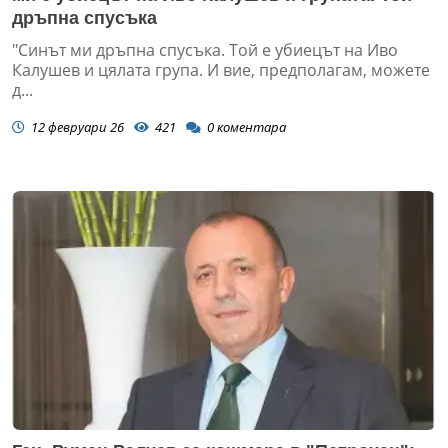
дръпна спусъка
"Синът ми дръпна спусъка. Той е убиецът на Иво
Калушев и цялата група. И вие, предполагам, можете
д...
12 февруари 26
421
0
коментара