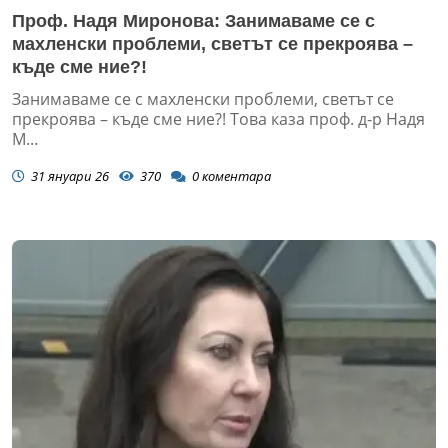
Проф. Надя Миронова: Занимаваме се с
махленски проблеми, светът се прекроява –
къде сме ние?!
Занимаваме се с махленски проблеми, светът се
прекроява – къде сме ние?! Това каза проф. д-р Надя
М...
31 януари 26
370
0
коментара