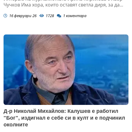
Чучков Има хора, които оставят светла диря, за да...
16 февруари 26
1728
1
коментара
Д-р Николай Михайлов: Калушев е работил
"Бог", издигнал е себе си в култ и е подчинил
околните