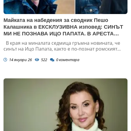
Майката на набедения за сводник Пешо
Калашника в ЕКСКЛУЗИВНА изповед: СИНЪТ
МИ НЕ ПОЗНАВА ИЦО ПАПАТА. В АРЕСТА
ПОМАГАШЕ НА БЛАГОМИР КОЦЕВ
В края на миналата седмица гръмна новината, че
синът на Ицо Папата, както е по-познат ромският...
14 януари 26
522
0
коментара