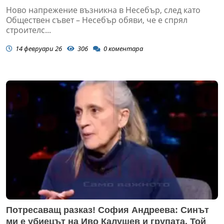
Ново напрежение възникна в Несебър, след като
Обществен съвет – Несебър обяви, че е спрял
строителс...
14 февруари 26
306
0
коментара
Потресаващ разказ! София Андреева: Синът
ми е убиецът на Иво Калушев и групата. Той