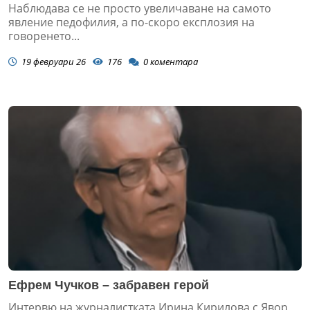
Наблюдава се не просто увеличаване на самото
явление педофилия, а по-скоро експлозия на
говоренето...
19 февруари 26
176
0
коментара
Ефрем Чучков – забравен герой
Интервю на журналистката Ирина Кирилова с Явор