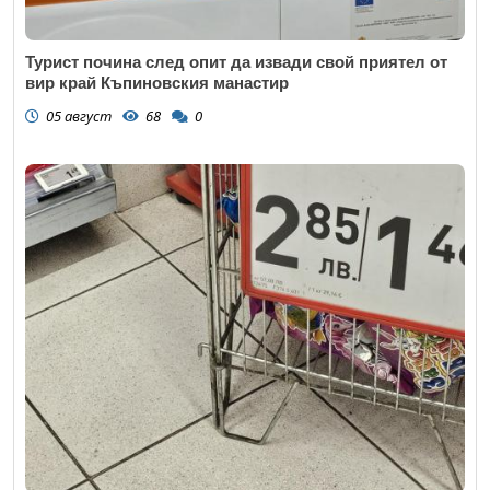
Турист почина след опит да извади свой приятел от
вир край Къпиновския манастир
05 август
68
0