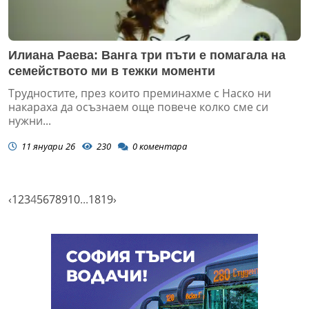
Илиана Раева: Ванга три пъти е помагала на
семейството ми в тежки моменти
Трудностите, през които преминахме с Наско ни
накараха да осъзнаем още повече колко сме си
нужни...
11 януари 26
230
0
коментара
‹
1
2
3
4
5
6
7
8
9
10
...
18
19
›