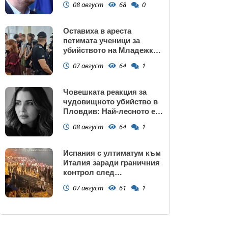
08 август
68
0
крадецът вика дръжте
крадеца
Оставиха в ареста
петимата ученици за
убийството на Младежкия
хълм: Измъчвали Георги
07 август
64
1
час, гаврили се с него и го
обрали
Човешката реакция за
чудовищното убийство в
Пловдив: Най-лесното е
да прочетем тази история
08 август
64
1
и да си кажем "Това са
психопати. Моето дете
никога"
Испания с ултиматум към
Италия заради граничния
контрол след
нашествието в Сеута
07 август
61
1