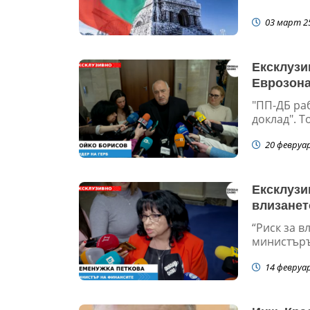
03 март 2
Ексклузи
Еврозона
"ПП-ДБ ра
доклад". Т
20 февруа
Ексклузи
влизанет
“Риск за в
министъръ
14 февруа