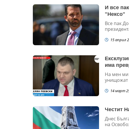
И все па
"Нексо"
Все пак Д
президента
15 април 2
Ексклузи
има прев
На мен ми 
унищожат м
14 март 2
Честит Н
Днес Бълг
на Освобож