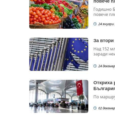
повече п
Годишно Б
повече пло
24 януари 
За втори
Над 152 м
заради не
24 декемвр
Откриха 
Българи
По маршру
02 декемвр