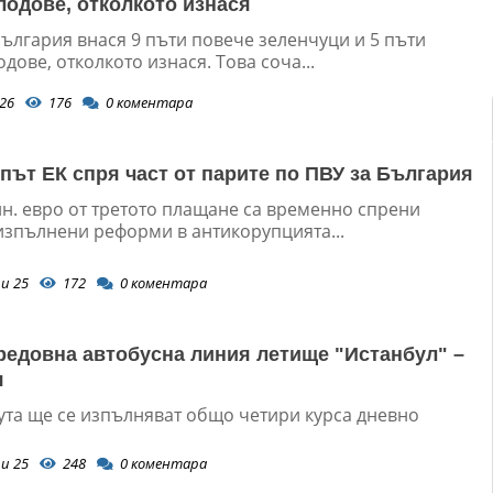
лодове, отколкото изнася
ългария внася 9 пъти повече зеленчуци и 5 пъти
дове, отколкото изнася. Това соча...
26
176
0
коментара
 път ЕК спря част от парите по ПВУ за България
лн. евро от третото плащане са временно спрени
изпълнени реформи в антикорупцията...
и 25
172
0
коментара
редовна автобусна линия летище "Истанбул" –
я
та ще се изпълняват общо четири курса дневно
и 25
248
0
коментара