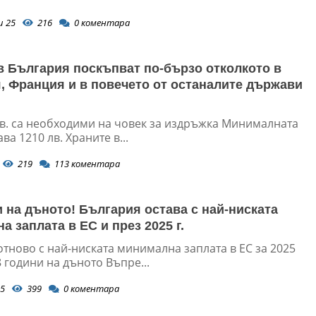
и 25
216
0
коментара
в България поскъпват по-бързо отколкото в
, Франция и в повечето от останалите държави
лв. са необходими на човек за издръжка Минималната
ва 1210 лв. Храните в...
219
113
коментара
и на дъното! България остава с най-ниската
 заплата в ЕС и през 2025 г.
тново с най-ниската минимална заплата в ЕС за 2025
18 години на дъното Въпре...
5
399
0
коментара