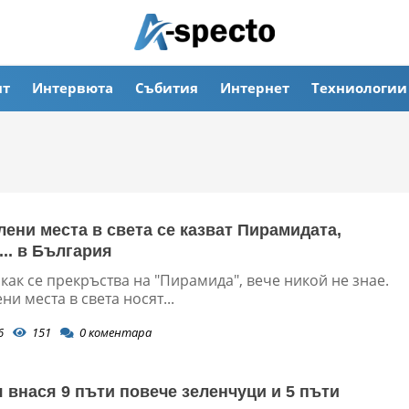
ят
Интервюта
Събития
Интернет
Техниологии
лени места в света се казват Пирамидата,
... в България
как се прекръства на "Пирамида", вече никой не знае.
ни места в света носят...
6
151
0
коментара
 внася 9 пъти повече зеленчуци и 5 пъти