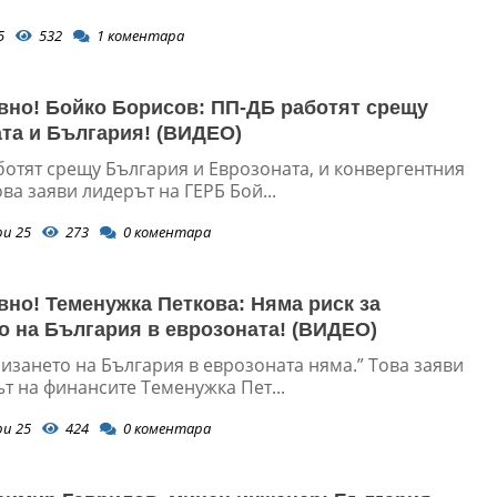
5
532
1
коментара
вно! Бойко Борисов: ПП-ДБ работят срещу
та и България! (ВИДЕО)
ботят срещу България и Еврозоната, и конвергентния
ова заяви лидерът на ГЕРБ Бой...
ри 25
273
0
коментара
вно! Теменужка Петкова: Няма риск за
о на България в еврозоната! (ВИДЕО)
лизането на България в еврозоната няма.” Това заяви
т на финансите Теменужка Пет...
ри 25
424
0
коментара