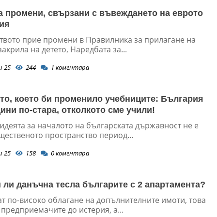
а промени, свързани с въвеждането на еврото
ия
твото прие промени в Правилника за прилагане на
закрила на детето, Наредбата за...
и 25
244
1
коментара
то, което би променило учебниците: България
дини по-стара, отколкото сме учили!
идеята за началото на българската държавност не е
щественото пространство период...
и 25
158
0
коментара
 ли данъчна тесла българите с 2 апартамента?
ат по-високо облагане на допълнителните имоти, това
предприемачите до истерия, а...