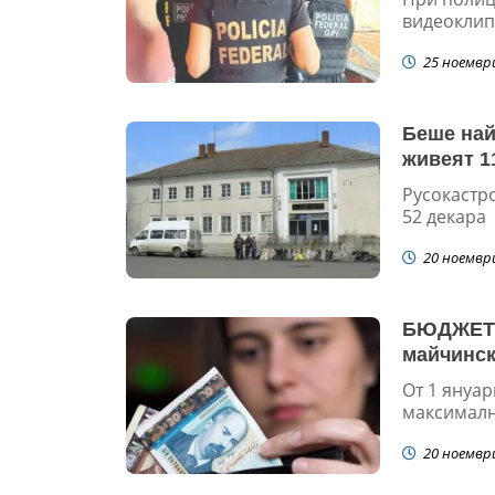
видеоклипо
25 ноемвр
Беше най
живеят 1
Русокастро
52 декара
20 ноемвр
БЮДЖЕТ 2
майчинск
От 1 януар
максимални
20 ноемвр