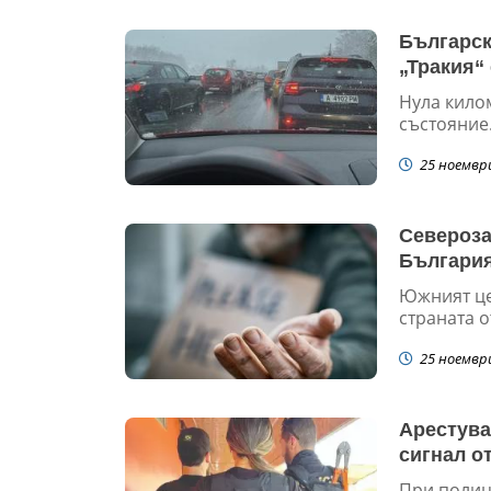
Българск
„Тракия“ 
Нула килом
състояние.
25 ноемвр
Североза
Българи
Южният це
страната о
25 ноемвр
Арестува
сигнал о
При полице