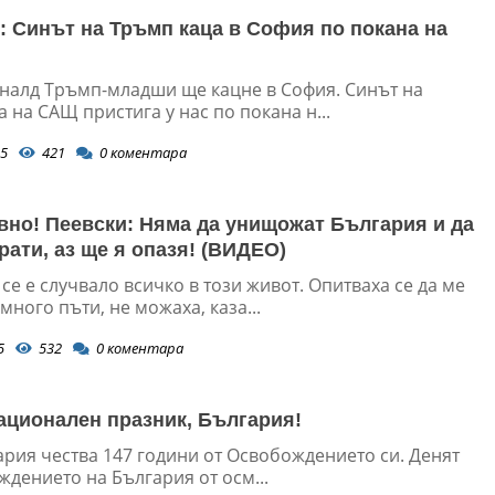
к: Синът на Тръмп каца в София по покана на
оналд Тръмп-младши ще кацне в София. Синът на
 на САЩ пристига у нас по покана н...
5
421
0
коментара
вно! Пеевски: Няма да унищожат България и да
рати, аз ще я опазя! (ВИДЕО)
се е случвало всичко в този живот. Опитваха се да ме
ного пъти, не можаха, каза...
5
532
0
коментара
ационален празник, България!
ария чества 147 години от Освобождението си. Денят
дението на България от осм...