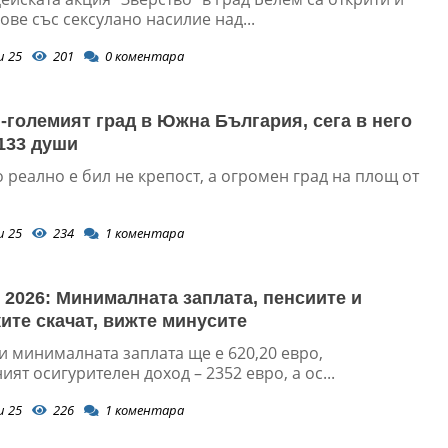
ве със сексулано насилие над...
и 25
201
0
коментара
-големият град в Южна България, сега в него
133 души
 реално е бил не крепост, а огромен град на площ от
и 25
234
1
коментара
026: Минималната заплата, пенсиите и
ите скачат, вижте минусите
и минималната заплата ще е 620,20 евро,
ят осигурителен доход – 2352 евро, а ос...
и 25
226
1
коментара