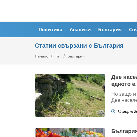
Политика
Анализи
България
Св
Статии свързани с България
Начало
Таг
България
Две насе
едното е.
Но защо и 
Две населе
15 март 2
България