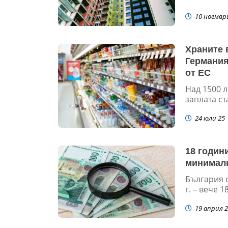
10 ноемвр
Храните 
Германия
от ЕС
Над 1500 
заплата ста
24 юли 25
18 годин
минимална
България о
г. – вече 
19 април 2