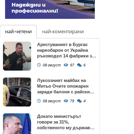
най-четени
най-коментирани
Арестуваният в Бургас
наркобарон от Украйна
ръководел 14 фабрики за
дрога в Европейския съюз
08 август
97
6
Луксозният майбах на
Митьо Очите опожарен
заради балони с райски
газ
08 август
79
4
Докато министърът
говори за 31%,
собственото му държавно
дружество е на 58% -