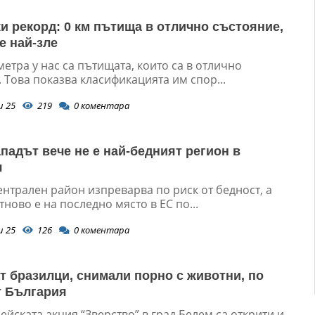
и рекорд: 0 км пътища в отлично състояние,
е най-зле
етра у нас са пътищата, които са в отлично
 Това показва класификацията им спор...
и 25
219
0
коментара
падът вече не е най-бедният регион в
я
нтрален район изпреварва по риск от бедност, а
тново е на последно място в ЕС по...
и 25
126
0
коментара
т бразилци, снимали порно с животни, по
т България
йската акция “Зверство” в град Белем са открити и