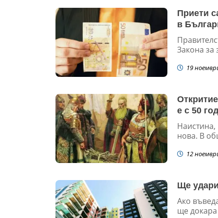
Приети с
в Българ
Правителс
Закона за 
19 ноемвр
Откритие
е с 50 го
Наистина, 
нова. В об
12 ноемвр
Ще удари
Ако въвед
ще докара 