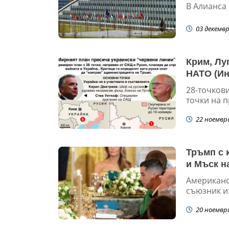
В Алианса 
03 декемвр
Крим, Лу
НАТО (И
28-точков
точки на п
22 ноемвр
Тръмп с 
и Мъск н
Американс
съюзник и
20 ноемвр