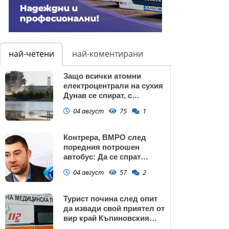
най-четени
най-коментирани
Защо всички атомни
електроцентрали на сухия
Дунав се спират, с
изключение АЕЦ
04 август
75
1
"Козлодуй"?
Контрера, ВМРО след
поредния потрошен
автобус: Да се спрат
линиите през циганските
04 август
57
2
махали и гета в София!
Турист почина след опит
да извади свой приятел от
вир край Къпиновския
манастир