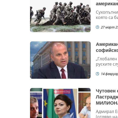
американ
Сухопътни
която са б
27 март 2
Американ
софийск
„Глобален 
руските сл
14 февруа
Чутовен 
Ластрадж
МИЛИОНА 
Адмирал Е
(отляво на