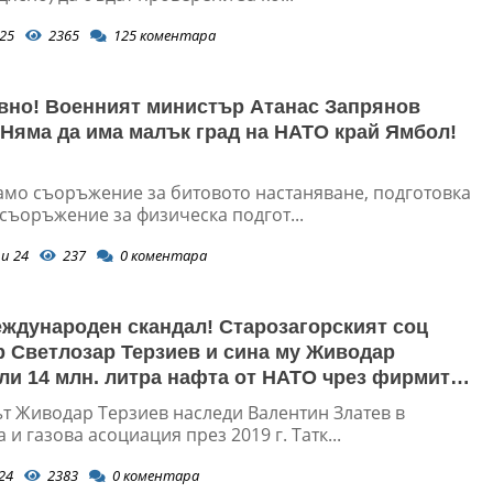
25
2365
125
коментара
вно! Военният министър Атанас Запрянов
 Няма да има малък град на НАТО край Ямбол!
амо съоръжение за битовото настаняване, подготовка
съоръжение за физическа подгот...
и 24
237
0
коментара
ждународен скандал! Старозагорският соц
 Светлозар Терзиев и сина му Живодар
ли 14 млн. литра нафта от НАТО чрез фирмите
Газ” и “Зара-Е”
т Живодар Терзиев наследи Валентин Златев в
 и газова асоциация през 2019 г. Татк...
24
2383
0
коментара