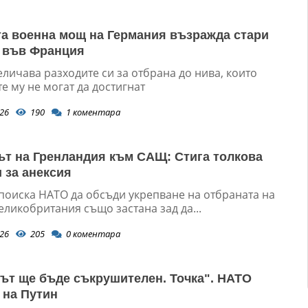
а военна мощ на Германия възражда стари
 във Франция
личава разходите си за отбрана до нива, които
е му не могат да достигнат
26
190
1
коментара
т на Гренландия към САЩ: Стига толкова
 за анексия
поиска НАТО да обсъди укрепване на отбраната на
еликобритания също застана зад да...
26
205
0
коментара
ът ще бъде съкрушителен. Точка". НАТО
 на Путин