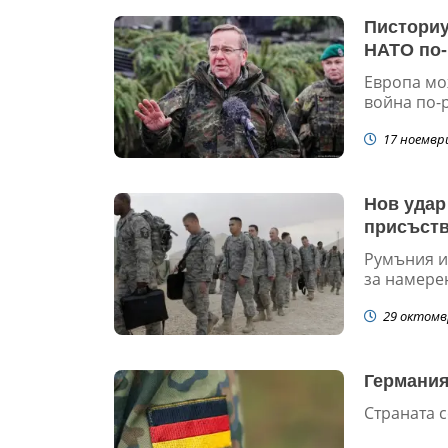
Писториу
НАТО по-
Европа мо
война по-р
17 ноемвр
Нов удар
присъств
Румъния и
за намерен
29 октомв
Германия
Страната с