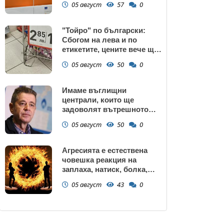
05 август
57
0
"Тойро" по български:
Сбогом на лева и по
етикетите, цените вече ще
са само в евро
05 август
50
0
Имаме въглищни
централи, които ще
задоволят вътрешното
потребление на ток
05 август
50
0
Агресията е естествена
човешка реакция на
заплаха, натиск, болка,
унижение, нарушаване на
05 август
43
0
граници или пречка за
постигане на важна цел