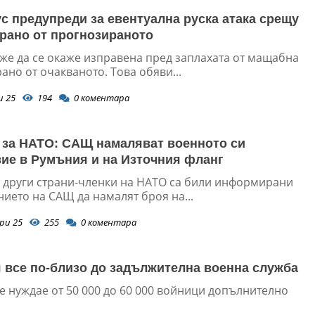
с предупреди за евентуална руска атака срещу
рано от прогнозираното
же да се окаже изправена пред заплахата от мащабна
ано от очакваното. Това обяви...
и 25
194
0
коментара
 за НАТО: САЩ намаляват военното си
ие в Румъния и на Източния фланг
 други страни-членки на НАТО са били информирани
ието на САЩ да намалят броя на...
ри 25
255
0
коментара
 все по-близо до задължителна военна служба
е нуждае от 50 000 до 60 000 войници допълнително