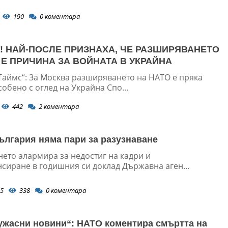
190
0
коментара
! НАЙ-ПОСЛЕ ПРИЗНАХА, ЧЕ РАЗШИРЯВАНЕТО
 Е ПРИЧИНА ЗА ВОЙНАТА В УКРАЙНА
Таймс“: За Москва разширяването на НАТО е пряка
собено с оглед на Украйна Спо...
442
2
коментара
ългария няма пари за разузнаване
нето алармира за недостиг на кадри и
сиране в годишния си доклад Държавна аген...
5
338
0
коментара
 ужасни новини“: НАТО коментира смъртта на