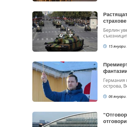
Растящат
страхове
Берлин уве
съюзницит
15 януари 
Премиеръ
фантазии
Германия 
острова, В
06 януари 
"Отговор
отговори