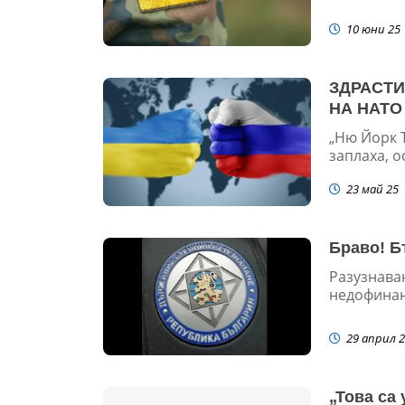
10 юни 25
ЗДРАСТИ
НА НАТО
„Ню Йорк 
заплаха, о
23 май 25
Браво! Б
Разузнава
недофинан
29 април 2
„Това са