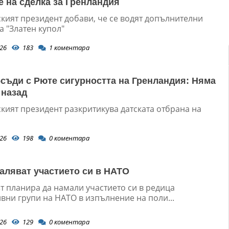
е на сделка за Гренландия
кият президент добави, че се водят допълнителни
а "Златен купол"
26
183
1
коментара
съди с Рюте сигурността на Гренландия: Няма
 назад
кият президент разкритикува датската отбрана на
26
198
0
коментара
ляват участието си в НАТО
т планира да намали участието си в редица
вни групи на НАТО в изпълнение на поли...
26
129
0
коментара