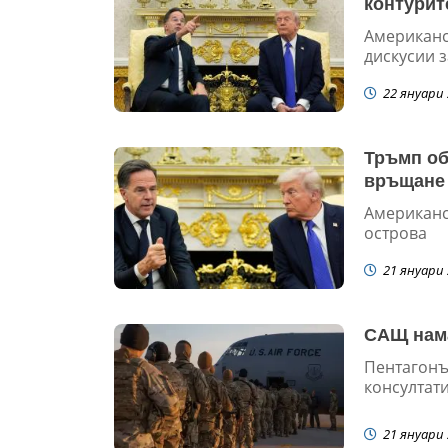
контурит
Американс
дискусии з
22 януари 
Тръмп об
връщане
Американс
острова
21 януари 
САЩ нама
Пентагонъ
консултати
21 януари 