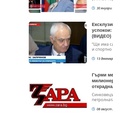
30 януари 
Ексклузи
успокои:
(ВИДЕО)
“Ще има с
и спортно 
13 декемвр
Гърми ме
милионер
открадна
си “Зара-
Синковецъ
петролната
08 август 