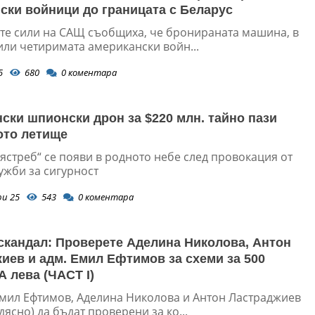
ски войници до границата с Беларус
те сили на САЩ съобщиха, че бронираната машина, в
или четиримата американски войн...
5
680
0
коментара
ски шпионски дрон за $220 млн. тайно пази
ото летище
ястреб“ се появи в родното небе след провокация от
ужби за сигурност
ри 25
543
0
коментара
скандал: Проверете Аделина Николова, Антон
иев и адм. Емил Ефтимов за схеми за 500
лева (ЧАСТ I)
мил Ефтимов, Аделина Николова и Антон Ластраджиев
дясно) да бъдат проверени за ко...