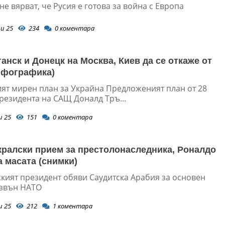
не вярват, че Русия е готова за война с Европа
и 25
234
0
коментара
ганск и Донецк на Москва, Киев да се откаже от
нфографика)
ият мирен план за Украйна Предложеният план от 28
резидента на САЩ Доналд Тръ...
и 25
151
0
коментара
кралски прием за престолонаследника, Роналдо
а масата (снимки)
кият президент обяви Саудитска Арабия за основен
звън НАТО
и 25
212
1
коментара