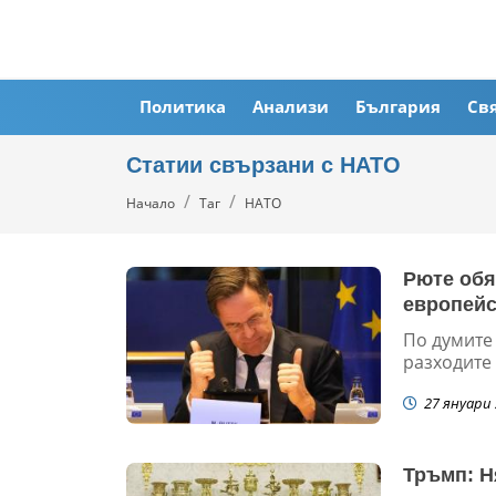
Политика
Анализи
България
Св
Статии свързани с НАТО
Начало
Таг
НАТО
Рюте обя
европейс
По думите
разходите 
27 януари 
Тръмп: Н