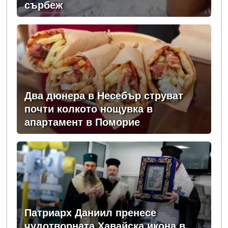
сърбеж
Два дюнера в Несебър струват
почти колкото нощувка в
апартамент в Поморие
Патриарх Даниил пренесе
чудотворната Хавайска икона в