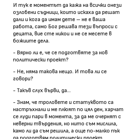
И тук е моментът да кажа на всички онези
озлобени съдници, които искаха да решат
дали и кога да имам дете – не е ваша
работа, само Бог решава тези въпроси с
децата, вие сте никои и не се месете в
божиите дела.
- Вярно ли е, че се подготвяте за нов
политически проект?
- Не, няма такова нещо. И това ли се
говори?
- Такъв слух върви, да...
- Знам, че троловете и статуквото са
настръхнали и ме плюят по цял ден, харчат
се луди пари в момента, за да ме очернят с
неверни твърдения, но нито съм мислила,
камо ли да съм решила, а още по-малко пък
да подготвям политически проект.