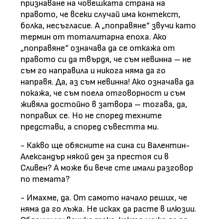
признаване на човешката страна на
правото, че всеки случай има контекст,
болка, несъгласие. А „поправяне“ звучи като
термин от тоталитарна епоха. Ако
„поправяне“ означава да се откажа от
правото си да твърдя, че съм невинна – не
съм го направила и никога няма да го
направя. Да, аз съм невинна! Ако означава да
покажа, че съм поела отговорност и съм
живяла достойно в затвора – тогава, да,
поправих се. Но не според техните
представи, а според съвестта ми.
- Какво ще обясните на сина си Валентин-
Александър някой ден за престоя си в
Сливен? А може би вече сте имали разговор
по темата?
- Имахме, да. От самото начало реших, че
няма да го лъжа. Не исках да расте в илюзии.