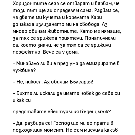
Хоризонтите сега се отварят и вярвам, че
този път ще ги определям сама. Радвам се,
че двете ми кучета и корелата Кари
дочакаха излизането ми на свобода. Аз
много обичам животните. Като ме нямаше,
за тях се грижеха приятели. Понапълнели
са, което значи, че за тях са се грижили
перфектно. Вече са у дома.
- Минавало ли ви е през ума да емигрирате в
чужбина?
- Не, никога. Аз обичам България!
- Бихте ли искали да имате човек до себе си
и как си
представяте евентуалния бъдещ мъж?
- Да, разбира се! Господ ще ми го прати в
подходящия момент. Не съм мислила какъв