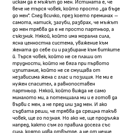
искам да е мъжът до мен. Истината е, че
вече не търся човек, който просто „да бъде
до мен". След всичко, през което преминах –
самота, натиск, загуби, разбрах, че мъжът
до мен трябва да е не просто партньор, а
съюзник. Някой, който има морална сила,
ясна ценностна система, уважение към
жената до себе си и разбиране към битките
й. Търся човек, който не се плаши от
трудности, който не бяга при първото
изпитание, който не се смущава от
независима жена с глас и позиция. Не ми е
нужен спасител, а равнопоставен
партньор. Някой, който вижда не само
миналото ми, а потенциала ми и е готов да
върви с мен, а не пред или зад мен. И ако
съдбата реши, че трябва да срещна такъв
човек, ще го позная. Но ако не, ще продължа
напред, както съм го правила досега със
сила, която идва отвътре, а не от нечие