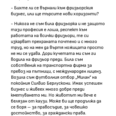
- Бихте ли се върнали към фризьорския
бизнес, или ще търсите нови хоризонти?
- Никога не съм била фризьорка и не защото
тази професия е лоша, респект към
работата на всички фризьори, те си
изкарват прехраната почтено и с много
труд, но на мен да въртя ножицата просто
не ми се удава. Дори кучетата ми съм ги
водила на фризьор преди. Била съм
собственик на транспортна фирма за
превоз на пътници, с международен лиценз.
Возила съм футболния отбор „Милан" на
покойния Силвио Берлускони. Имах успешен
бизнес и живеех много добре преди
кметуването ми. Но животът ми вече е
белязан от каузи. Може би ще продължа да
се боря – за правосъдие, за човешко
достойнство, за граждански права.