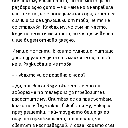
Обясних му всичко така, както може да го
разбере едно дете – че мама не е направила
нищо лошо, но е попаднала на хора, които са
силни и са се изплашили от това, че тя не
се страхува. Казвах му, че съм на място,
където не ми е мястото, но че ще се върна
и ще бъдем отново заедно.
Имаше моменти, в които плачеше, питаше
защо другите деца са с майките си, а той
не е. Разкъсваше ме това.
- Чувахте ли се редовно с него?
- Да, при всяка възможност. Често си
говорехме по телефона за тревогите и
радостите му. Опитвах се да присъствам,
колкото е възможно, в живота му, макар и
през решетки. Най-трудното беше да го
пазя от озлоблението, от страха, че
светът е несправедлив. И сега, когато съм