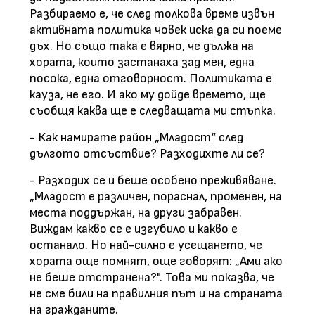
Разбираемо е, че след толкова време извън
активната политика човек иска да си поеме
дъх. Но също така е вярно, че дължа на
хората, които застанаха зад мен, една
посока, една отговорност. Политиката е
кауза, не его. И ако му дойде времето, ще
съобщя каква ще е следващата ми стъпка.
- Как намирате район „Младост“ след
дългото отсъствие? Разходихте ли се?
- Разходих се и беше особено преживяване.
„Младост е различен, пораснал, променен, на
места поддържан, на други забравен.
Виждам какво се е изгубило и какво е
останало. Но най-силно е усещането, че
хората още помнят, още говорят: „Ами ако
не беше отстранена?". Това ми показва, че
не сме били на правилния път и на страната
на гражданите.