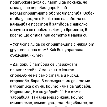
поддържам духа си зает и да покажа, че
мога да се справям дори в най-
неблагоприятните обстоятелства. Освен
това знаех, че с всеки час на работа си
намалявам престоя в затвора с няколко
минути и се приближавам до времето, в
което ще отида при детето и майка си.
- Успяхте ли да се сприятелите с някоя от
другите жени там? Как ви изпратиха
съкилийничките?
- Да, дори в затвора се изграждат
приятелства. Има жени, с които
споделяхме не само стая, а и мисли,
страхове, вяра. В последния ми ден те ме
изпратиха с думи, които няма да забравя.
Казаха ми: „Не ни забравяй”. Не съм ги
забравила. Там има много жени, които
нямат глас, нямат защита. Надявам се, че