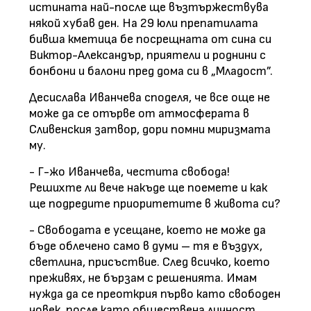
истината най-после ще възтържествува
някой хубав ден. На 29 юли препатилата
бивша кметица бе посрещната от сина си
Виктор-Александър, приятели и роднини с
бонбони и балони пред дома си в „Младост”.
Десислава Иванчева споделя, че все още не
може да се отърве от атмосферата в
Сливенския затвор, дори помни миризмата
му.
- Г-жо Иванчева, честита свобода!
Решихте ли вече накъде ще поемете и как
ще подредите приоритетите в живота си?
- Свободата е усещане, което не може да
бъде облечено само в думи – тя е въздух,
светлина, присъствие. След всичко, което
преживях, не бързам с решенията. Имам
нужда да се преоткрия първо като свободен
човек, после като обществена личност.