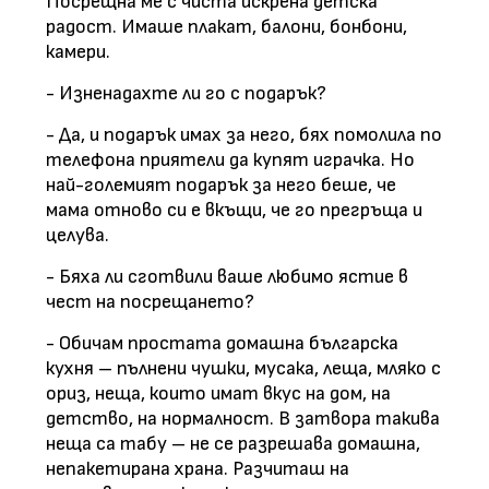
Посрещна ме с чиста искрена детска
радост. Имаше плакат, балони, бонбони,
камери.
- Изненадахте ли го с подарък?
- Да, и подарък имах за него, бях помолила по
телефона приятели да купят играчка. Но
най-големият подарък за него беше, че
мама отново си е вкъщи, че го прегръща и
целува.
- Бяха ли сготвили ваше любимо ястие в
чест на посрещането?
- Обичам простата домашна българска
кухня – пълнени чушки, мусака, леща, мляко с
ориз, неща, които имат вкус на дом, на
детство, на нормалност. В затвора такива
неща са табу – не се разрешава домашна,
непакетирана храна. Разчиташ на