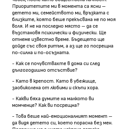
Приоритетите ми в момента са ясни –
детето ми, семейството ми, връзката с
близките, която беше прекъсвана не по моя
воля. И не на последно място – да се
възстановя психически и физически. Ще
отнеме известно време. Бъдещето ще
дойде със своя ритъм, а аз ще го посрещна
по-силна и по-осъзната.
- Как се почувствахте в дома си след
дългогодишно отсъствие?
- Като в крепост. Като в убежище,
заобиколена от любими и скъпи хора.
- Какви бяха думите на малкото ви
момченце? Как ви посрещна?
- Това беше най-емоционалният момент –
да видя детето си, което порасна без мен.