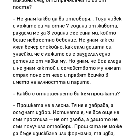
милиони след отстраняването ви от
поста?
- Не знам какво да ви отговоря... Този човек
с лъжите си ми отне 7 години от живота,
раздели ме за 3 години със сина ми, който
беше невръстно бебенце. Не знам как си
ляга вечер спокойно, как гали децата си,
знаейки, че с лъжите си е разделил едно
детенце от майка му. Но знам, че Бог гледа
и не знам как той и семейството му нямат
страх поне от него и правят всичко в
името на алчността и парите.
- Какво с отношението ви към прошката?
- Прошката не е лесна. Тя не е забрава, а
осъзнат избор. Истината е, че все още не
съм простила – не от злоба, а защото не
съм получила отговори. Прошката не може
да бъде изисквана или формална, тя идва,