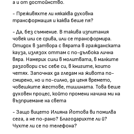
а и от достойнство.
- Преживяхте ли някаква духовна
трансформация и каква беше пя?
- Да, без съмнение. В такива изпитания
човек или се срива, или се трансформира.
Отидох в затвора с вярата в гражданската
кауза, излязох оттам с по-дълбока лична
вяра. Намерих сили в молитвата, в малките
разговори със себе си, в книгите, които
четях. Започнах да гледам на живота по-
смирено, но и по-силно, да ценя времето,
човешките жестове, тишината. Това беше
духовен процес, който промени начина ми на
възприемане на света
- Защо вицето Илияна Йотова ви помилва
сега, а не по-рано? Благодарихте ли й?
Чухте ли се по телефона?