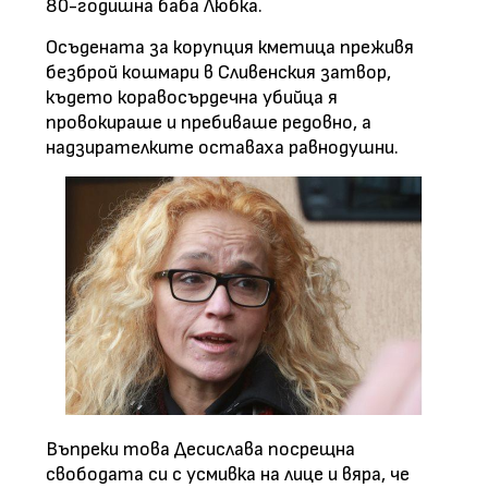
80-годишна баба Любка.
Осъдената за корупция кметица преживя
безброй кошмари в Сливенския затвор,
където коравосърдечна убийца я
провокираше и пребиваше редовно, а
надзирателките оставаха равнодушни.
Въпреки това Десислава посрещна
свободата си с усмивка на лице и вяра, че