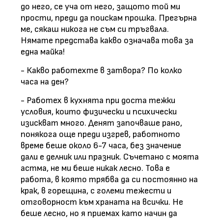
до него, се уча от него, защото той ми
прости, преди да поискам прошка. Прегърна
ме, сякаш никога не съм си тръгвала.
Нямате представа какво означава това за
една майка!
- Какво работехте в затвора? По колко
часа на ден?
- Работех в кухнята при доста тежки
условия, които физически и психически
изискват много. Денят започваше рано,
понякога още преди изгрев, работното
време беше около 6-7 часа, без значение
дали е делник или празник. Съчетано с моята
астма, не ми беше никак лесно. Това е
работа, в която трябва да си постоянно на
крак, в горещина, с големи тежести и
отговорност към храната на всички. Не
беше лесно, но я приемах като начин да