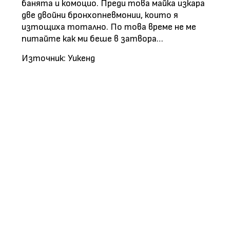
банята и комоцио. Преди това майка изкара
две двойни бронхопневмонии, които я
изтощиха тотално. По това време не ме
питайте как ми беше в затвора…
Източник: Уикенд