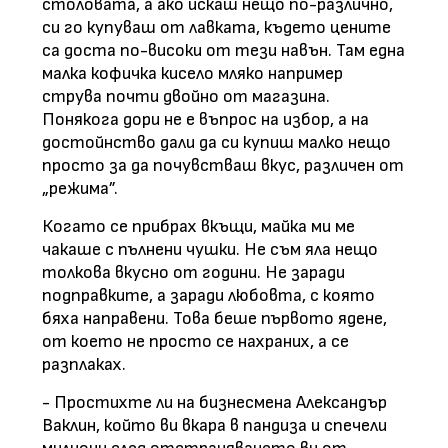
столовата, а ако искаш нещо по-различно,
си го купуваш от лавката, където цените
са доста по-високи от тези навън. Там една
малка кофичка кисело мляко например
струва почти двойно от магазина.
Понякога дори не е въпрос на избор, а на
достойнство дали да си купиш малко нещо
просто за да почувстваш вкус, различен от
„режима”.
Когато се прибрах вкъщи, майка ми ме
чакаше с пълнени чушки. Не съм яла нещо
толкова вкусно от години. Не заради
подправките, а заради любовта, с която
бяха направени. Това беше първото ядене,
от което не просто се нахраних, а се
разплаках.
- Простихте ли на бизнесмена Александър
Ваклин, който ви вкара в пандиза и спечели