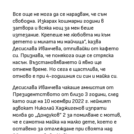
Все още не мога да се нарадвам, че съм
свободна. Изкарах кошмарни години в
затвора и всяка нощ за мен беше
изтезание. Крепеше ме любовта ми към
детето и милата ми майчица”, казва
Десислава Иванчева, отпивайки от кафето
си. Признава, че понякога още се стряска
насън. Възстановяването й явно ще
отнеме време. Но сега е щастлива, че
отново е при 4-годишния си син и майка си.
Десислава Иванчева чакаше амнистия от
Президентството от близо 3 години, след
като още на 10 ноември 2022 г. нейният
адвокат Николай Хаджигенов изпрати
молба до „Дондуков” 2 за помилване с мотив,
че е самотна майка на малко дете, което е
оставено за отглеждане при своята над