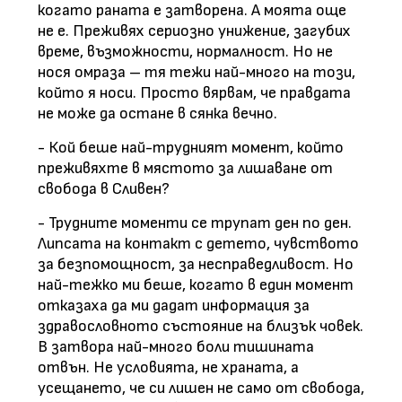
когато раната е затворена. А моята още
не е. Преживях сериозно унижение, загубих
време, възможности, нормалност. Но не
нося омраза – тя тежи най-много на този,
който я носи. Просто вярвам, че правдата
не може да остане в сянка вечно.
- Кой беше най-трудният момент, който
преживяхте в мястото за лишаване от
свобода в Сливен?
- Трудните моменти се трупат ден по ден.
Липсата на контакт с детето, чувството
за безпомощност, за несправедливост. Но
най-тежко ми беше, когато в един момент
отказаха да ми дадат информация за
здравословното състояние на близък човек.
В затвора най-много боли тишината
отвън. Не условията, не храната, а
усещането, че си лишен не само от свобода,