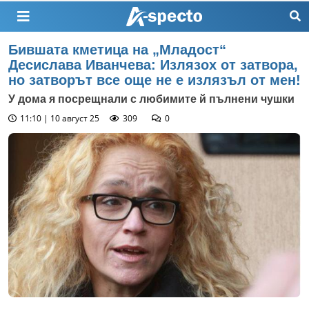
Бившата кметица на „Младост“
Десислава Иванчева: Излязох от затвора,
но затворът все още не е излязъл от мен!
У дома я посрещнали с любимите й пълнени чушки
11:10 | 10 август 25
309
0