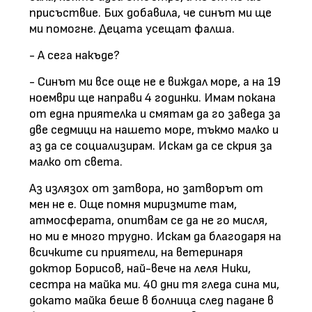
присъствие. Бих добавила, че синът ми ще
ми помогне. Децата усещат фалша.
- А сега накъде?
- Синът ми все още не е виждал море, а на 19
ноември ще направи 4 годинки. Имам покана
от една приятелка и смятам да го заведа за
две седмици на нашето море, тъкмо малко и
аз да се социализирам. Искам да се скрия за
малко от света.
Аз излязох от затвора, но затворът от
мен не е. Още помня миризмите там,
атмосферата, опитвам се да не го мисля,
но ми е много трудно. Искам да благодаря на
всичките си приятели, на ветеринаря
доктор Борисов, най-вече на леля Ники,
сестра на майка ми. 40 дни тя гледа сина ми,
докато майка беше в болница след падане в