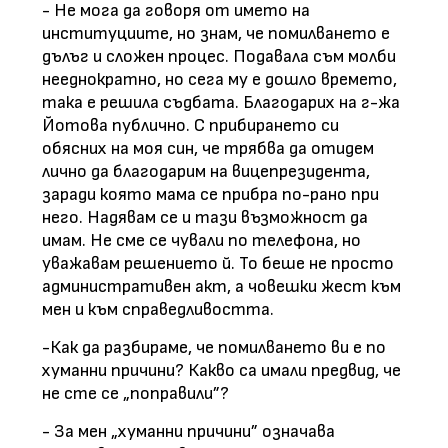
- Не мога да говоря от името на
институциите, но знам, че помилването е
дълъг и сложен процес. Подавала съм молби
нееднократно, но сега му е дошло времето,
така е решила съдбата. Благодарих на г-жа
Йотова публично. С прибирането си
обясних на моя син, че трябва да отидем
лично да благодарим на вицепрезидента,
заради която мама се прибра по-рано при
него. Надявам се и тази възможност да
имам. Не сме се чували по телефона, но
уважавам решението й. То беше не просто
административен акт, а човешки жест към
мен и към справедливостта.
-Как да разбираме, че помилването ви е по
хуманни причини? Какво са имали предвид, че
не сте се „поправили”?
- За мен „хуманни причини” означава