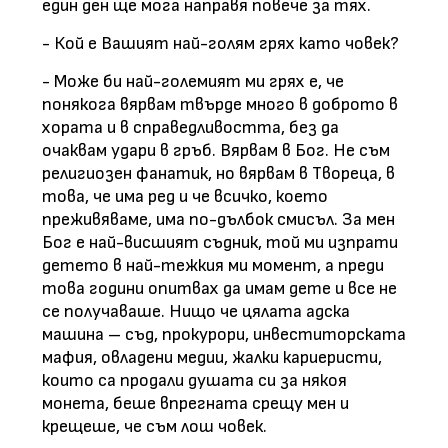
един ден ще мога направя повече за тях.
- Кой е Вашият най-голям грях като човек?
- Може би най-големият ми грях е, че
понякога вярвам твърде много в доброто в
хората и в справедливостта, без да
очаквам удари в гръб. Вярвам в Бог. Не съм
религиозен фанатик, но вярвам в Твореца, в
това, че има ред и че всичко, което
преживяваме, има по-дълбок смисъл. За мен
Бог е най-висшият съдник, той ми изпрати
детето в най-тежкия ми момент, а преди
това години опитвах да имам дете и все не
се получаваше. Нищо че цялата адска
машина – съд, прокурори, инвеститорската
мафия, овладени медии, жалки кариеристи,
които са продали душата си за някоя
монета, беше впрегната срещу мен и
крещеше, че съм лош човек.