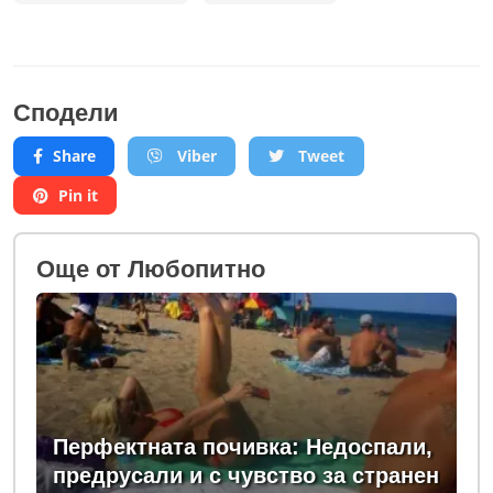
Сподели
Share
Viber
Tweet
Pin it
Oще от Любопитно
Перфектната почивка: Недоспали,
предрусали и с чувство за странен